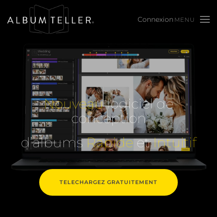
MENU
Skip to main content
Nouveau
logiciel de
conception
d’albums
Rapide
et
Intuitif
TELECHARGEZ GRATUITEMENT