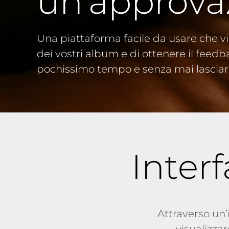
un’approva
Una piattaforma facile da usare che vi
dei vostri album e di ottenere il feedba
pochissimo tempo e senza mai lasciar
Interf
Attraverso un’i