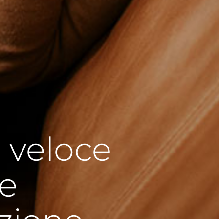
 veloce
re