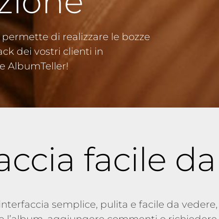
zione
 permette di realizzare le bozze
ck dei vostri clienti in
e AlbumTeller!
accia facile d
nterfaccia semplice, pulita e facile da vedere, 