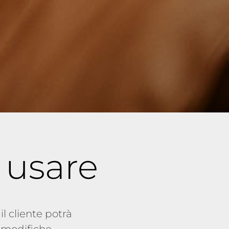
a usare
il cliente potrà